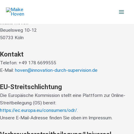
Impressum
Zum
Mai
Inhalt
Angaben gemäß § 5 TMG
Men
springen
Maike Hoven
Beuelsweg 10-12
50733 Köln
Kontakt
Telefon: +49 178 6699555
E-Mail:
hoven@innovation-durch-supervision.de
EU-Streitschlichtung
Die Europäische Kommission stellt eine Plattform zur Online-
Streitbeilegung (OS) bereit:
https://ec.europa.eu/consumers/odr/
.
Unsere E-Mail-Adresse finden Sie oben im Impressum.